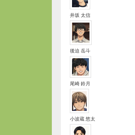
井坂 太信
後迫 岳斗
尾崎 鈴月
小波蔵 悠太