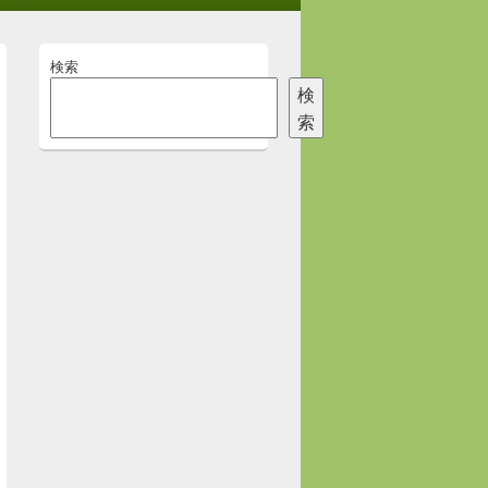
メ
検索
イ
ン
検
サ
索
イ
ド
バ
ー
ウ
ィ
ジ
ェ
ッ
ト
エ
リ
ア