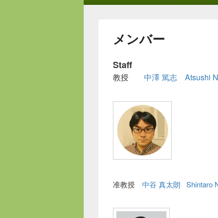
ン
メ
ニ
メンバー
ュ
ー
Staff
教授
中澤 篤志 Atsushi N
准教授
中谷 真太朗 Shintaro Na