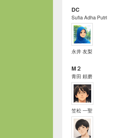
DC
Sufia Adha Putri
永井 友梨
M２
青田 頼磨
笠松 一聖