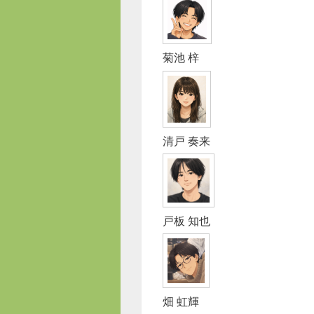
菊池 梓
清戸 奏来
戸板 知也
畑 虹輝