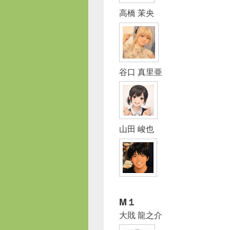
高橋 茉央
谷口 真里亜
山田 峻也
M１
大戝 龍之介