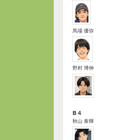
馬場 優弥
野村 博伸
B４
秋山 泰輝